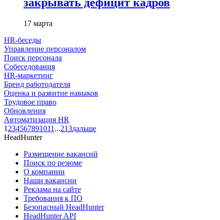
закрывать дефицит кадров
17 марта
HR-беседы
Управление персоналом
Поиск персонала
Собеседования
HR-маркетинг
Бренд работодателя
Оценка и развитие навыков
Трудовое право
Обновления
Автоматизация HR
1
2
3
4
5
6
7
8
9
10
11
...
213
дальше
HeadHunter
Размещение вакансий
Поиск по резюме
О компании
Наши вакансии
Реклама на сайте
Требования к ПО
Безопасный HeadHunter
HeadHunter API