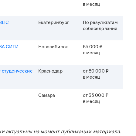
в месяц
BLIC
Екатеринбург
По результатам
собеседования
ВА СИТИ
Новосибирск
65 000 ₽
в месяц
 студенческие
Краснодар
от 80 000 ₽
в месяц
Самара
от 35 000 ₽
в месяц
и актуальны на момент публикации материала.