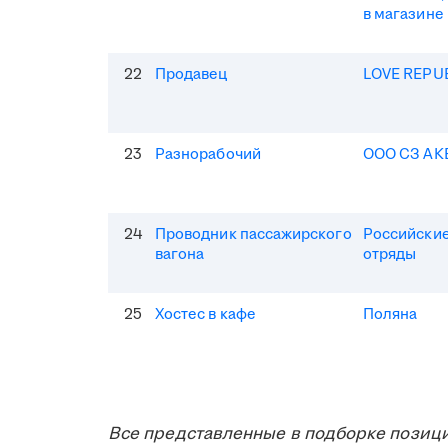
в магазине
22
Продавец
LOVE REPU
23
Разнорабочий
ООО СЗ АК
24
Проводник пассажирского
Российские
вагона
отряды
25
Хостес в кафе
Поляна
Все представленные в подборке позици