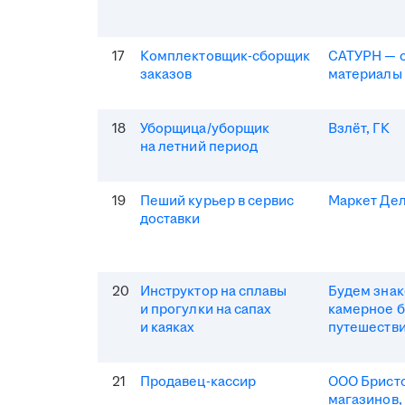
17
Комплектовщик-сборщик
САТУРН — 
заказов
материалы
18
Уборщица/уборщик
Взлёт, ГК
на летний период
19
Пеший курьер в сервис
Маркет Де
доставки
20
Инструктор на сплавы
Будем зна
и прогулки на сапах
камерное 
и каяках
путешеств
21
Продавец-кассир
ООО Бристо
магазинов,