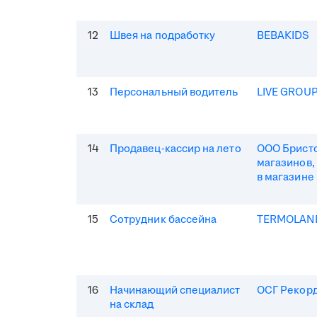
12
Швея на подработку
BEBAKIDS
13
Персональный водитель
LIVE GROU
14
Продавец-кассир на лето
ООО Бристо
магазинов,
в магазине
15
Сотрудник бассейна
TERMOLAN
16
Начинающий специалист
ОСГ Рекор
на склад