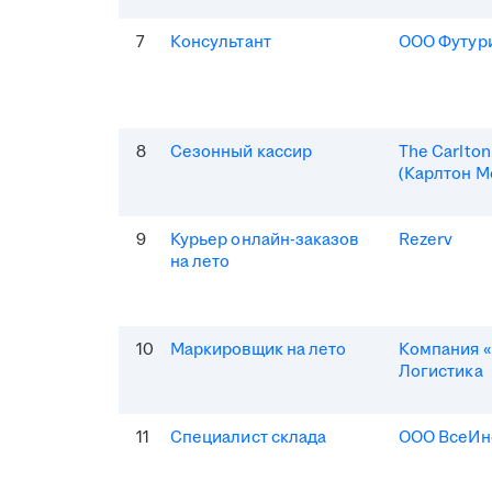
7
Консультант
ООО Футур
8
Сезонный кассир
The Carlto
(Карлтон М
9
Курьер онлайн-заказов
Rezerv
на лето
10
Маркировщик на лето
Компания «
Логистика
11
Специалист склада
ООО ВсеИн