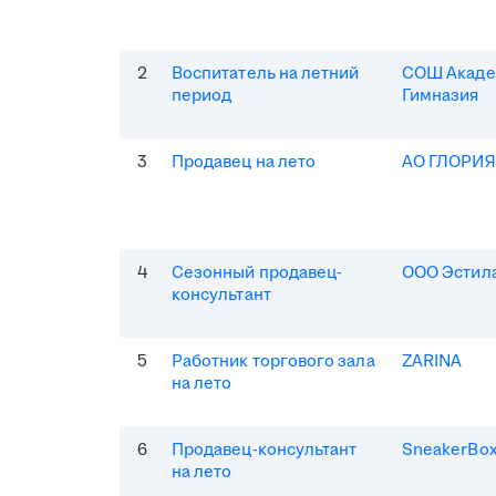
2
Воспитатель на летний
СОШ Акаде
период
Гимназия
3
Продавец на лето
АО ГЛОРИ
4
Сезонный продавец-
ООО Эстила
консультант
5
Работник торгового зала
ZARINA
на лето
6
Продавец-консультант
SneakerBo
на лето