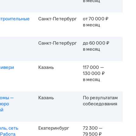
в месяц
строительные
Санкт-Петербург
от 70 000 ₽
в месяц
Санкт-Петербург
до 60 000 ₽
в месяц
ливери
Казань
117 000 —
130 000 ₽
в месяц
комы —
Казань
По результатам
бюро
собеседования
ий
ль, сеть
Екатеринбург
72 300 —
 Работа
79 500 ₽