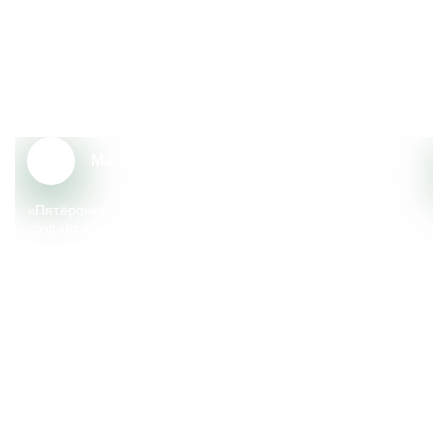
Почему сотрудники выбирают
«Пятёрочку»?
Масштаб и надёжность
«Пятёрочка» – крупный федеральный ритейлер, который
создаёт тренды, меняющие сферу розничной торговли.
Компания реализует множество социальных
и экологических инициатив, поддерживает местные
сообщества.