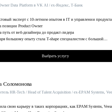
Owner Data Platform в VK AI / ex-Яндекс, Т-Банк
ктовый эксперт с 10-летним опытом в IT и управлении продукт
на позиции Product Owner
 путь от веб-дизайнера до продакт-лидера
даря большому опыту стала T-shape специалистом с большой
изой в управлении кросс-функциональных команд
консультирую российский биг-тех и стартапы, 100+ бизнес консу
Выбрать услугу
ик и продуктовой стратегии до экономики и аналитики
с в VK развиваю внутреннюю единую data-платформу, отвечаю з
ию и масштабирование решений на основе данных, AI и ML
отала и веду курс про метрики и продуктовую аналитику для mid
а
Соломонова
product менеджеров VK
омогу:
ожу аудит резюме и помогаю его усилить
оила свою карьеру в таких корпорациях, как EPAM Systems, Vee