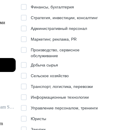
Финансы, бухгалтерия
Стратегия, инвестиции, консалтинг
ами
Административный персонал
Маркетинг, реклама, PR
Производство, сервисное
обслуживание
льтаций
Добыча сырья
а
Сельское хозяйство
Транспорт, логистика, перевозки
dle и
Информационные технологии
Руководитель HR-Tech / Head of Talent Acquisition / ex-EPAM Systems, Veeam Software
Управление персоналом, тренинги
Юристы
am
Закупки