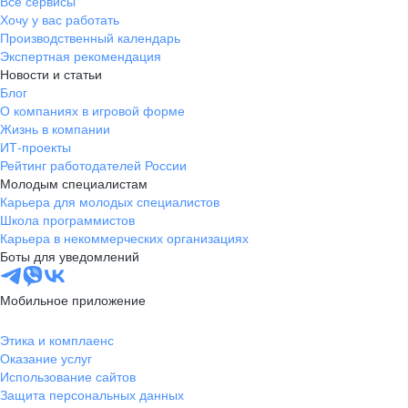
Все сервисы
Хочу у вас работать
Если документы полностью или частично составлены
Производственный календарь
на иностранном языке, предоставьте, пожалуйста, заверенный
Экспертная рекомендация
перевод на русский язык. Также для всех иностранных
Новости и статьи
поставщиков и подрядчиков нужна справка о резидентстве
Блог
с апостилем и перевод — чтобы избежать двойного
О компаниях в игровой форме
налогообложения.
Жизнь в компании
ИТ-проекты
Рейтинг работодателей России
Молодым специалистам
Карьера для молодых специалистов
Школа программистов
Карьера в некоммерческих организациях
Боты для уведомлений
Мобильное приложение
Этика и комплаенс
Оказание услуг
Использование сайтов
Защита персональных данных