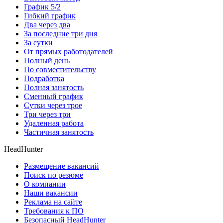
График 5/2
Гибкий график
Два через два
За последние три дня
За сутки
От прямых работодателей
Полный день
По совместительству
Подработка
Полная занятость
Сменный график
Сутки через трое
Три через три
Удаленная работа
Частичная занятость
HeadHunter
Размещение вакансий
Поиск по резюме
О компании
Наши вакансии
Реклама на сайте
Требования к ПО
Безопасный HeadHunter