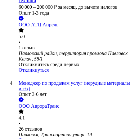
техники
60 000
–
200 000
₽
за месяц,
до вычета налогов
Опыт 1-3 года
ООО
АТЦ Апрель
5.0
•
1
отзыв
Павловский район, территория промзона Павловск-
Калач, 58/1
Откликнитесь среди первых
Откликнуться
Менеджер по продажам услуг (нерудные материалы
и с/х)
Опыт 3-6 лет
ООО
АврораТранс
4.1
•
26
отзывов
Павловск, Транспортная улица, 1А