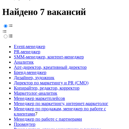
Найдено 7 вакансий
Event-менеджер
PR-менеджер
SMM-менеджер, контент-менеджер
Аналитик
Арт-директор, креативный директор
Бренд-менеджер
Дизайнер, художник
Директор по маркетингу и PR (CMO)
Копирайтер, редактор, корректор
Маркетолог-аналитик
Менеджер маркетплейсов
Менеджер по маркетингу, интернет-маркетолог
Менеджер по продажам, менеджер по работе с
клиентами
7
Менеджер по работе с партнерами
Промоутер