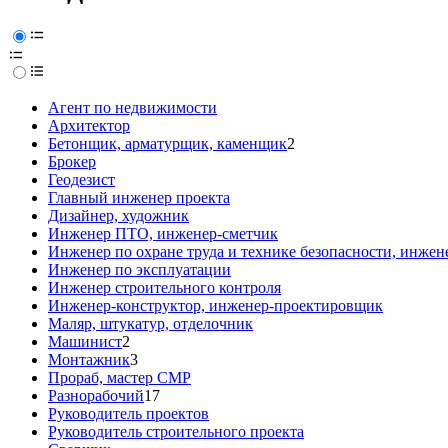
Агент по недвижимости
Архитектор
Бетонщик, арматурщик, каменщик
2
Брокер
Геодезист
Главный инженер проекта
Дизайнер, художник
Инженер ПТО, инженер-сметчик
Инженер по охране труда и технике безопасности, инжен
Инженер по эксплуатации
Инженер строительного контроля
Инженер-конструктор, инженер-проектировщик
Маляр, штукатур, отделочник
Машинист
2
Монтажник
3
Прораб, мастер СМР
Разнорабочий
17
Руководитель проектов
Руководитель строительного проекта