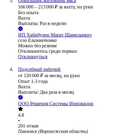
Обвальщик-жиловщик мяса
166 000
–
213 000
₽
за вахту,
на руки
Без опыта
Вахта
Выплаты: Раз в неделю
ИП
Хабибулин Марат Шамильевич
село Елизаветовка
Можно без резюме
Откликнитесь среди первых
Откликнуться
Подсобный рабочий
от
120 000
₽
за месяц,
на руки
Опыт 1-3 года
Вахта
Выплаты: Два раза в месяц
ООО
Решения Системы Инновации
4.8
•
201
отзыв
Павловск (Воронежская область)