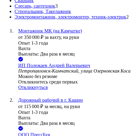
Сварщик
Слесарь, сантехник
3
Стропальщик, Такелажник
Электромонтажник, электромонтер, техник-электрик
2
Монтажник МК (на Камчатке)
от
350 000
₽
за вахту,
на руки
Опыт 1-3 года
Вахта
Выплаты: Два раза в месяц
ИП
Полежаев Андрей Валерьевич
Петропавловск-Камчатский, улица Озерновская Коса
Можно без резюме
Откликнитесь среди первых
Откликнуться
Дорожный рабочий в г. Кашин
от
115 000
₽
за месяц,
на руки
Опыт 1-3 года
Вахта
Выплаты: Два раза в месяц
ООО
ПрессБук