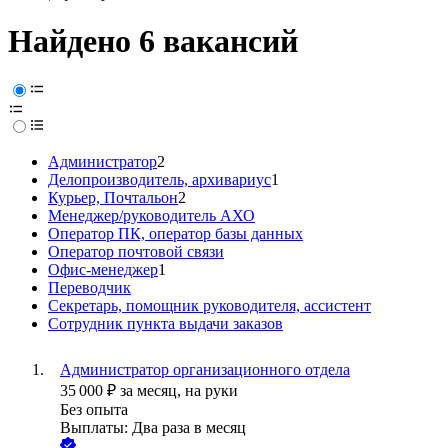
Найдено 6 вакансий
Администратор
2
Делопроизводитель, архивариус
1
Курьер, Почтальон
2
Менеджер/руководитель АХО
Оператор ПК, оператор базы данных
Оператор почтовой связи
Офис-менеджер
1
Переводчик
Секретарь, помощник руководителя, ассистент
Сотрудник пункта выдачи заказов
Администратор организационного отдела
35 000
₽
за месяц,
на руки
Без опыта
Выплаты: Два раза в месяц