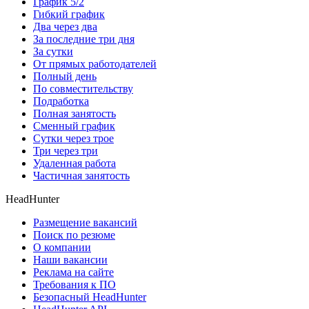
График 5/2
Гибкий график
Два через два
За последние три дня
За сутки
От прямых работодателей
Полный день
По совместительству
Подработка
Полная занятость
Сменный график
Сутки через трое
Три через три
Удаленная работа
Частичная занятость
HeadHunter
Размещение вакансий
Поиск по резюме
О компании
Наши вакансии
Реклама на сайте
Требования к ПО
Безопасный HeadHunter