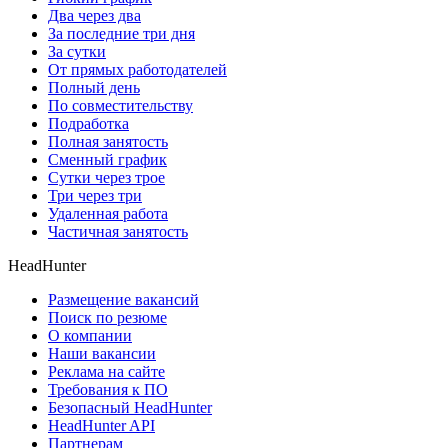
Два через два
За последние три дня
За сутки
От прямых работодателей
Полный день
По совместительству
Подработка
Полная занятость
Сменный график
Сутки через трое
Три через три
Удаленная работа
Частичная занятость
HeadHunter
Размещение вакансий
Поиск по резюме
О компании
Наши вакансии
Реклама на сайте
Требования к ПО
Безопасный HeadHunter
HeadHunter API
Партнерам