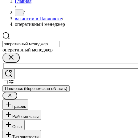
Главная
/
/
...
вакансии в Павловске
/
оперативный менеджер
оперативный менеджер
Павловск (Воронежская область)
График
Рабочие часы
Опыт
Тип занятости