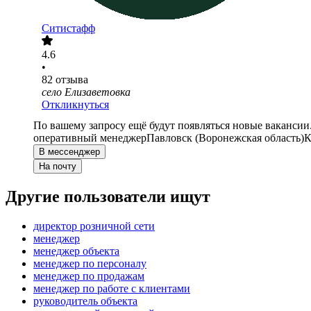
Ситистафф
4.6
•
82
отзыва
село Елизаветовка
Откликнуться
По вашему запросу ещё будут появляться новые вакансии
оперативный менеджер
Павловск (Воронежская область)
К
В мессенджер
На почту
Другие пользователи ищут
директор розничной сети
менеджер
менеджер объекта
менеджер по персоналу
менеджер по продажам
менеджер по работе с клиентами
руководитель объекта