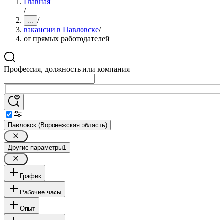
Главная
/
/
...
вакансии в Павловске
/
от прямых работодателей
Профессия, должность или компания
Павловск (Воронежская область)
Другие параметры
1
График
Рабочие часы
Опыт