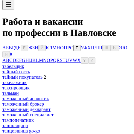
Работа и вакансии
по профессии в Павловске
А
Б
В
Г
Д
Е
Ж
З
И
К
Л
М
Н
О
П
Р
С
У
Ф
Х
Ц
Ч
Ш
Э
Ю
Ё
Й
Т
Щ
Ы
#
Я
A
B
C
D
E
F
G
H
I
J
K
L
M
N
O
P
Q
R
S
T
U
V
W
X
Y
Z
табельщик
тайный гость
тайный покупатель
2
такелажник
таксировщик
тальман
таможенный аналитик
таможенный брокер
таможенный декларант
таможенный специалист
тампопечатник
танцовщица
танцовщица go-go