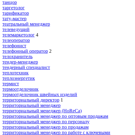
танцор
таргетолог
тарификатор
тату-мастер
театральный менеджер
телеведущий
телемаркетолог
4
телеоператор
телефонист
телефонный оператор
2
телохранитель
тендер-менеджер
тендерный специалист
теплотехник
теплоэнергетик
термист
термоотделочник
термоотделочник швейных изделий
территориальный директор
1
территориальный менеджер
территориальный менеджер (HoReCa)
территориальный менеджер по оптовым продажам
территориальный менеджер по персоналу
территориальный менеджер по продажам
территориальный менеджер по работе с ключевыми