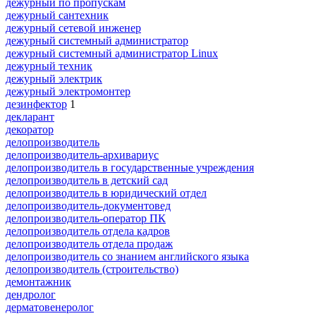
дежурный по пропускам
дежурный сантехник
дежурный сетевой инженер
дежурный системный администратор
дежурный системный администратор Linux
дежурный техник
дежурный электрик
дежурный электромонтер
дезинфектор
1
декларант
декоратор
делопроизводитель
делопроизводитель-архивариус
делопроизводитель в государственные учреждения
делопроизводитель в детский сад
делопроизводитель в юридический отдел
делопроизводитель-документовед
делопроизводитель-оператор ПК
делопроизводитель отдела кадров
делопроизводитель отдела продаж
делопроизводитель со знанием английского языка
делопроизводитель (строительство)
демонтажник
дендролог
дерматовенеролог