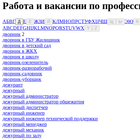
Работа и вакансии по професс
А
Б
В
Г
Е
Ж
З
И
К
Л
М
Н
О
П
Р
С
Т
У
Ф
Х
Ц
Ч
Ш
Э
Ю
Д
Ё
Й
Щ
Ы
Я
A
B
C
D
E
F
G
H
I
J
K
L
M
N
O
P
Q
R
S
T
U
V
W
X
Y
Z
дворник
2
дворник в ГБУ Жилищник
дворник в детский сад
дворник в ЖКХ
дворник в школу
дворник-озеленитель
дворник-разнорабочий
дворник-садовник
дворник-уборщик
дежурант
дежурный
дежурный администратор
дежурный администратор общежития
дежурный диспетчер
дежурный инженер
дежурный инженер технической поддержки
дежурный менеджер
дежурный механик
дежурный по залу