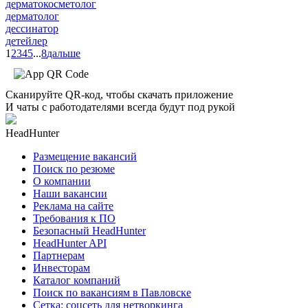
дерматокосметолог
дерматолог
дессинатор
детейлер
1
2
3
4
5
...
8
дальше
Сканируйте QR-код, чтобы скачать приложение
И чаты с работодателями всегда будут под рукой
HeadHunter
Размещение вакансий
Поиск по резюме
О компании
Наши вакансии
Реклама на сайте
Требования к ПО
Безопасный HeadHunter
HeadHunter API
Партнерам
Инвесторам
Каталог компаний
Поиск по вакансиям в Павловске
Сетка: соцсеть для нетворкинга